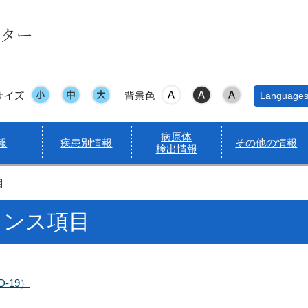
サイズ
表示色
Language
病原体
報
疾患別情報
その他の情報
検出情報
目
ランス項目
-19）