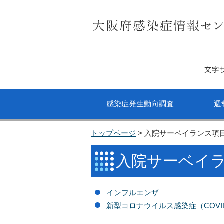
サイト内検索
文字
感染症発生動向調査
週
トップページ
> 入院サーベイランス項
入院サーベイ
インフルエンザ
新型コロナウイルス感染症（COVID