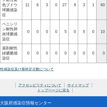
色ブドウ
11
6
3
0
27
9
3
1
60
球菌感染
症
ペニシリ
ン耐性肺
0
0
0
0
5
0
5
0
10
炎球菌感
染症
薬剤耐性
緑膿菌感
0
0
0
0
0
0
0
0
0
染症
性感染症及び基幹定点数について
アクセシビリティについて
サイトマップ
トップページに戻る
大阪府感染症情報センター