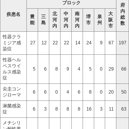
ブロック
府
内
北
中
南
大
疾患名
豊
三
堺
泉
総
河
河
河
阪
能
島
市
州
数
内
内
内
市
性器クラ
ミジア感
27
12
22
22
14
24
9
67
197
染症
性器ヘル
ペスウイ
5
6
8
9
4
5
0
29
66
ルス感染
症
尖圭コン
6
6
0
4
6
8
0
20
50
ジローマ
淋菌感染
6
3
8
8
8
16
3
11
63
症
メチシリ
ン耐性黄