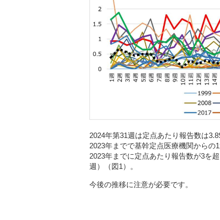
2024年第31週は定点あたり報告数は
2023
年までで
基幹定点医療機関からの
2023
年までに定点あたり報告数が3を
週）（図
1
）。
今後の推移に注意が必要です。