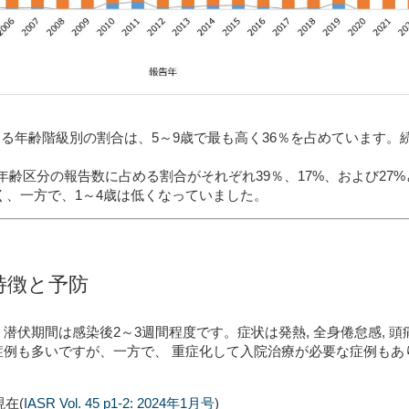
める年齢階級別の割合は、
5
～
9
歳で最も高く
36
％を占めています。続
年齢区分の報告数に占める割合がそれぞれ39％、17%、および27
%
く、
一方で、1～
4
歳は
低くなっていました。
特徴と予防
、
潜伏期間
は
感染後2～3週間程度
です。
症状
は
発熱, 全身倦怠感, 
症例も多い
ですが、一方で、
重症化して入院治療が必要な症例もあ
現在
(
IASR Vol. 45 p1-2: 2024年
1月号
)