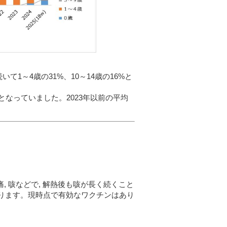
いて1～
4
歳の
31%
、
10
～
14
歳の
16%
と
となっていました。2023年以前の平均
頭痛, 咳などで, 解熱後も咳が長く続くこと
ります
。
現時点で有
効なワクチンは
あり