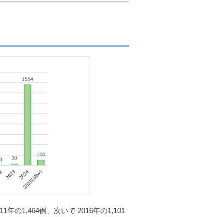
11
年の
1,464例、
次いで
2016
年の
1,101