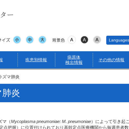
サイズ
表示色
Language
病原体
報
疾患別情報
その他の情報
検出情報
プラズマ肺炎
マ肺炎
ズマ（
Mycoplasma
pneumoniae
: M.
pneumoniae
）によって引き起
（定点把握）に位置付けられており基幹定点医療機関から毎週患者