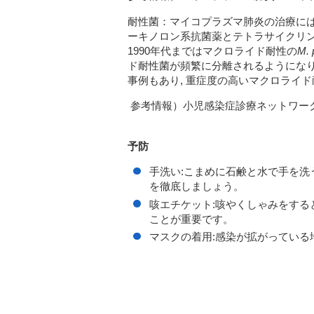
耐性菌：
マイコプラズマ肺炎の治療には
ーキノロン系抗菌薬とテトラサイクリ
1990年代まではマクロライド耐性の
M.
ド耐性菌が頻繁に分離されるようにな
事例
もあり
, 重症度の高いマクロライド
参考情報）小児感染症診療ネットワー
予防
手洗い
:
こまめに石鹸と水で手を洗
を徹底しましょう。
咳エチケット
:
咳やくしゃみをする
ことが重要です。
マスクの着用
:
感染が拡がっている