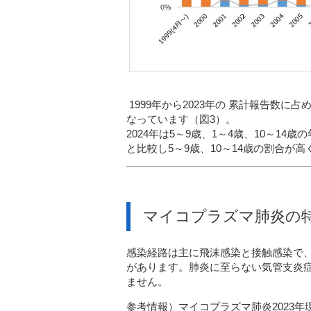
1999
年から
2023
年の
累計報告数に占
なっています（図3）。
2024
年は5
～
9
歳、1～
4
歳、
10
～
14
歳の
と比較し5～9歳、
10
～
14
歳の割合が高
マイコプラズマ肺炎の
感染経路は
主に飛沫感染と接触感染
で
があ
ります。
肺炎に至らない気管支炎
ません
。
参考情報）
マイコプラズマ肺炎2023年