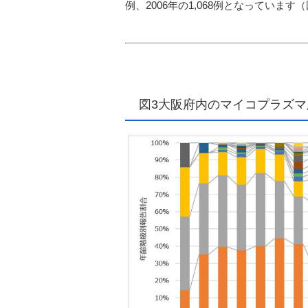
例
、
2006
年の
1,068例
となっています
（
図3大阪府内のマイコプラズ