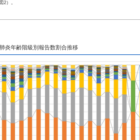
図2）。
マ肺炎年齢階級別報告数割合推移