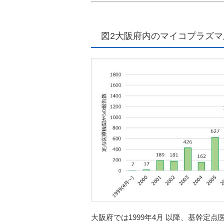
図2大阪府内のマイコプラズ
大阪府では
1999
年
4
月
以降、基幹定点医