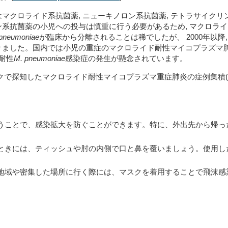
マクロライド系抗菌薬, ニューキノロン系抗菌薬, テトラサイクリ
ン系抗菌薬の小児への投与は慎重に行う必要があ
るため
, マクロラ
pneumoniae
が臨床から分離されることは稀で
したが、
2000年以
り
ました。
国内では
小児の
重症のマクロライド耐性マイコプラズマ
耐性
M.
pneumoniae
感染症の発生が懸念され
ています
。
クで探知したマクロライド耐性マイコプラズマ重症肺炎の症例集積
(
うことで、感染拡大を防ぐことができます。特に、外出先から帰っ
ときには、ティッシュや肘の内側で口と鼻を覆いましょう。使用し
地域や密集した場所に行く際には、マスクを着用することで飛沫感