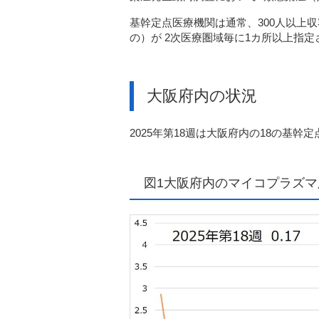
基幹定点医療機関は通常、
300
人以上収
の）
が
2次医療圏域毎に1カ所以
上
指定
大阪府内の状況
2025年第18週は大阪府内の18の基
図1大阪府内のマイコプラズ