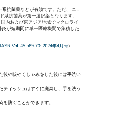
ン系抗菌薬などが有効
です。ただ、
ニュ
イド系抗菌薬が第一選択薬とな
ります
。
降, 国内および東アジア地域でマクロライ
肺炎が短期間に単一医療機関で集積した
IASR Vol. 45 p69-70: 2024年
4月号
)
た後や咳やくしゃみをした後には手洗い
たティッシュはすぐに廃棄し、手を洗う
染を防ぐことができます。