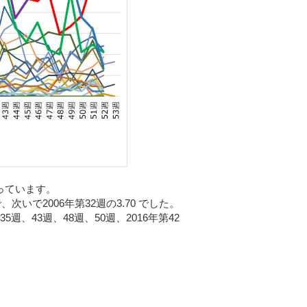
っています。
で、次いで
2006
年第
32
週の
3.70
でした。
35
週、
43
週、
48
週、
50
週、
2016
年第
42