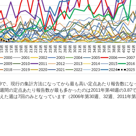
3.89で、現行の集計方法になってから最も高い定点あたり報告数にな
1週間の定点あたり報告数が最も多かったのは
2011
年第
48
週の3
.87
超えた週は
7
回のみとなっています（
2006
年第
30
週、
32
週、
2011
年第