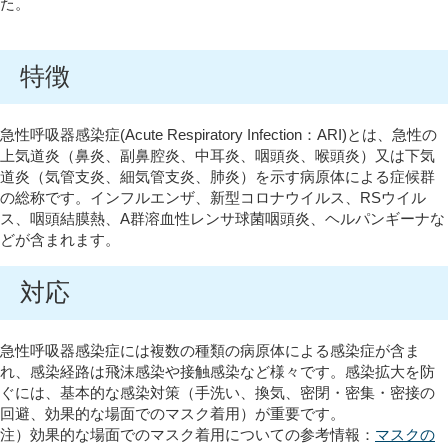
た。
特徴
急性呼吸器感染症(Acute Respiratory Infection：ARI)とは、急性の
上気道炎（鼻炎、副鼻腔炎、中耳炎、咽頭炎、喉頭炎）又は下気
道炎（気管支炎、細気管支炎、肺炎）を示す病原体による症候群
の総称です。インフルエンザ、新型コロナウイルス、RSウイル
ス、咽頭結膜熱、A群溶血性レンサ球菌咽頭炎、ヘルパンギーナな
どが含まれます。
対応
急性呼吸器感染症には複数の種類の病原体による感染症が含ま
れ、感染経路は飛沫感染や接触感染など様々です。感染拡大を防
ぐには、基本的な感染対策（手洗い、換気、密閉・密集・密接の
回避、効果的な場面でのマスク着用）が
重要です。
注）効果的な場面でのマスク着用についての参考情報：
マスクの