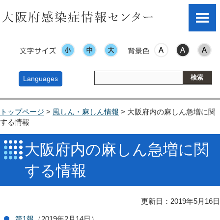
文字サイズ
表示色
Languages
トップページ
>
風しん・麻しん情報
> 大阪府内の麻しん急増に関
する情報
大阪府内の麻しん急増に関
する情報
更新日：2019年5月16日
第1報
（
2019年
2月14日）