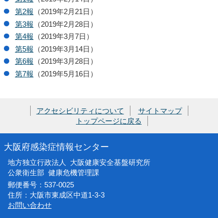
第2報
（
2019年
2月21日）
第3報
（
2019年
2月28日）
第4報
（
2019年
3月7日）
第5報
（
2019年
3月14日）
第6報
（
2019年
3月28日）
第7報
（
2019年
5月16日）
アクセシビリティについて
サイトマップ
トップページに戻る
大阪府感染症情報センター
地方独立行政法人 大阪健康安全基盤研究所
公衆衛生部 健康危機管理課
郵便番号：537-0025
住所：大阪市東成区中道1-3-3
お問い合わせ