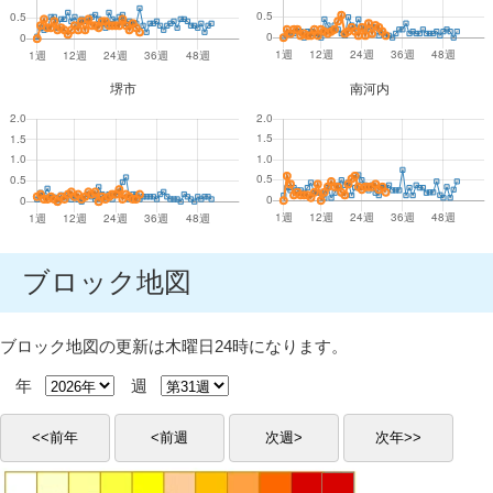
堺市
南河内
ブロック地図
ブロック地図の更新は木曜日24時になります。
年
週
<<前年
<前週
次週>
次年>>