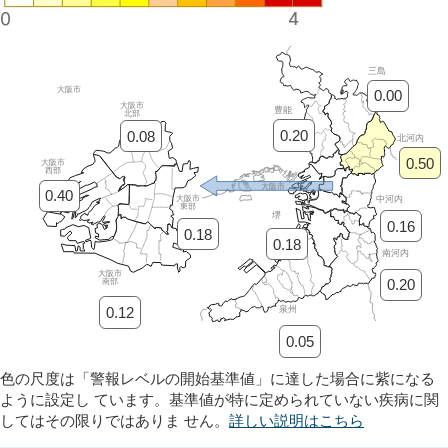
三島
大阪市
0.00
大阪市
豊能
北部
0.20
0.08
北河内
0.50
大阪市
西部
大阪市
0.40
中河内
大阪市
東部
堺
0.16
0.18
0.18
南河内
大阪市
0.20
南部
0.12
泉州
0.05
色の尺度は「警報レベルの開始基準値」に達した場合に紫になる
ように設定し ています。基準値が特に定められていない疾病に関
してはその限りではありま せん。
詳しい説明はこちら